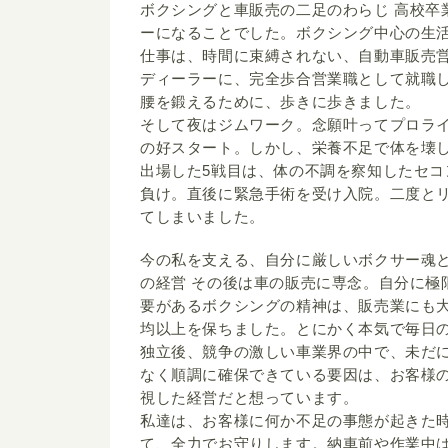
ボクシングと車販売の二足のわらじ 高校卒
ーになることでした。ボクシング中心の生
仕事は、時間に束縛されない、自動車販売
ディーラーに、完全歩合営業職として就職
腰を鍛えるために、歩きに歩きました。
そして夜はジムワーク。念願叶ってプロライ
の好スタート。しかし、栄養不足で体を壊
出場した5戦目は、体の不調を察知したセコ
負け。直後に緊急手術を受け入院。二度と
てしまいました。
今の私を支える、自分に厳しいボクサー魂
の経営 その後は車の販売に専念。自分に極
要があるボクシングの精神は、販売業にも
均以上を保ちました。とにかく本気で毎日
独立後、競争の激しい車業界の中で、未だ
なく順調に確保できている要因は、お客様
視した経営だと想っています。
私達は、お客様に何か不足の事態が起きた
て、全力でお守りします。納車前や作業中