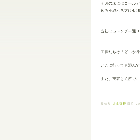
今月の末にはゴールデ
休みを取れる方は4/2
当社はカレンダー通
子供たちは「どっか
どこに行っても混ん
また、実家と近所で
投稿者:
金山部長
日時: 20