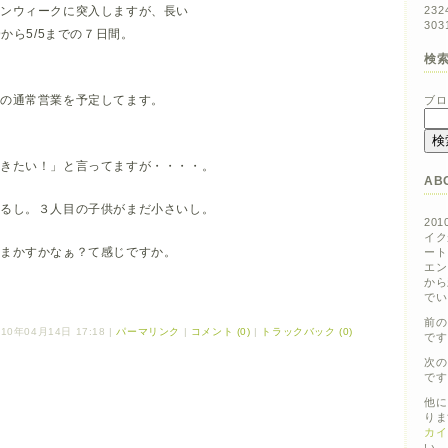
ンウィークに突入しますが、長い
23
2
30
3
9から5/5までの７日間。
検
りの通常営業を予定してます。
ブロ
行きたい！」と言ってますが・・・・。
AB
でるし。３人目の子供がまだ小さいし。
20
イク
ごまかすかなぁ？て感じですか。
ート
エン
から
でい
前の
10年04月14日 17:18
|
パーマリンク
|
コメント (0)
|
トラックバック (0)
です
次の
です
他に
りま
カイ
い。