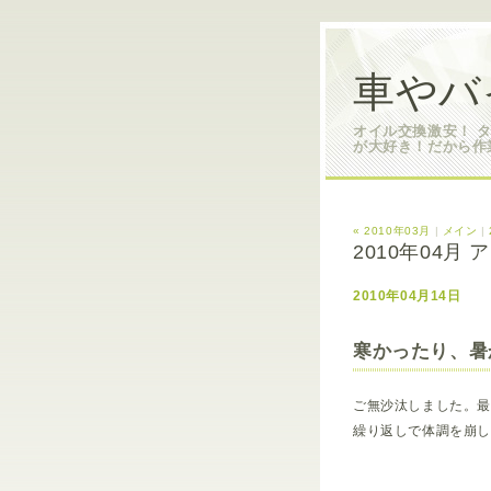
車やバ
オイル交換激安！ 
が大好き！だから作
« 2010年03月
|
メイン
|
2010年04月
2010年04月14日
寒かったり、暑
ご無沙汰しました。
繰り返しで体調を崩