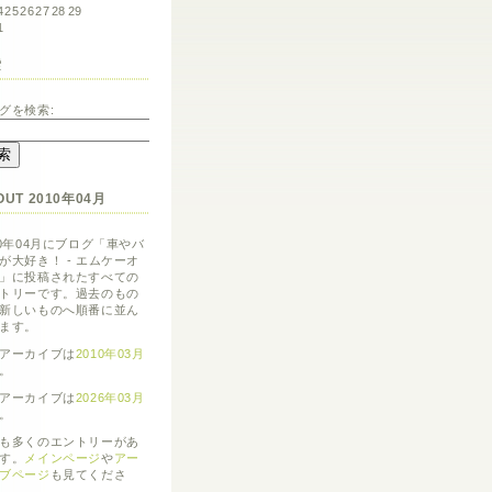
4
25
26
27
28
29
1
索
グを検索:
OUT 2010年04月
10年04月にブログ「車やバ
が大好き！ - エムケーオ
」に投稿されたすべての
トリーです。過去のもの
新しいものへ順番に並ん
ます。
アーカイブは
2010年03月
。
アーカイブは
2026年03月
。
も多くのエントリーがあ
す。
メインページ
や
アー
ブページ
も見てくださ