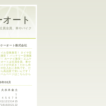
ーオート
は社員全員、車やバイク
ムケーオート株式会社
オイル交換激安！ タイヤ交
換激安！ バッテリー交換激
安！ カーナビ激安！エムケ
ーオートは社員全員、車や
バイクが大好き！だから作
業や仕入れに本気です。だ
から高品質で安いんです！
ホームページはこちらから
26年08月
月
火
水
木
金
土
1
3
4
5
6
7
8
0
11
12
13
14
15
7
18
19
20
21
22