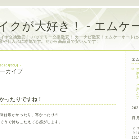
イクが大好き！ - エムケ
タイヤ交換激安！ バッテリー交換激安！ カーナビ激安！エムケーオート
業や仕入れに本気です。だから高品質で安いんです！
エ
2026年03月 »
 アーカイブ
かったりですね！
20
最近は暖かかったり、寒かったりの
日
しそうで持ちこたえてる感がします。
2
9
1
16
1