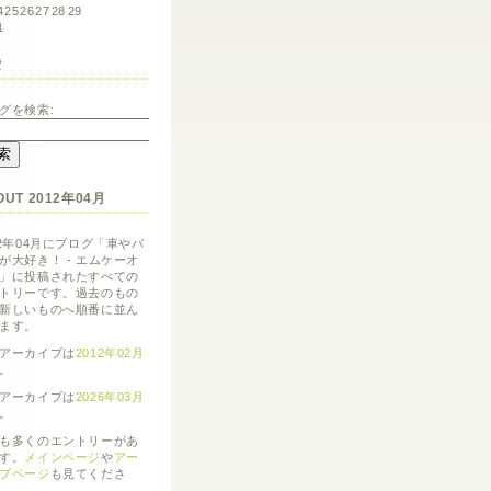
4
25
26
27
28
29
1
索
グを検索:
OUT 2012年04月
12年04月にブログ「車やバ
が大好き！ - エムケーオ
」に投稿されたすべての
トリーです。過去のもの
新しいものへ順番に並ん
ます。
アーカイブは
2012年02月
。
アーカイブは
2026年03月
。
も多くのエントリーがあ
す。
メインページ
や
アー
ブページ
も見てくださ