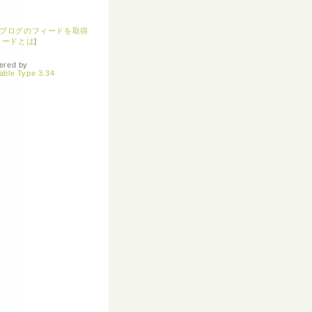
ブログのフィードを取得
ィードとは
]
ered by
able Type 3.34