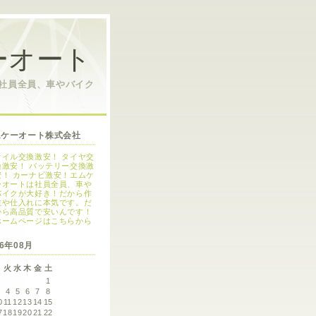
ーオート
は社員全員、車やバイク
ムケーオート株式会社
オイル交換激安！ タイヤ交
換激安！ バッテリー交換激
安！ カーナビ激安！エムケ
ーオートは社員全員、車や
バイクが大好き！だから作
業や仕入れに本気です。だ
から高品質で安いんです！
ホームページはこちらから
26年08月
月
火
水
木
金
土
1
3
4
5
6
7
8
0
11
12
13
14
15
7
18
19
20
21
22