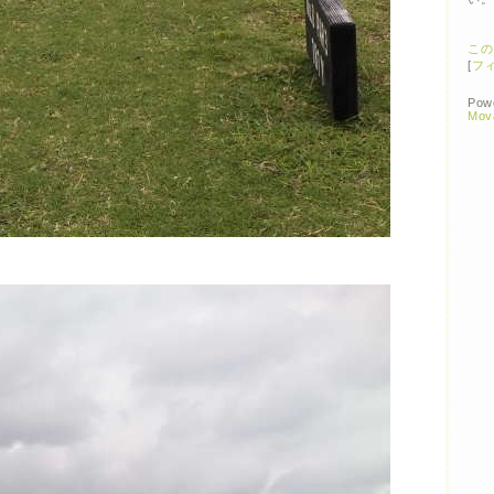
この
[
フ
Pow
Mov