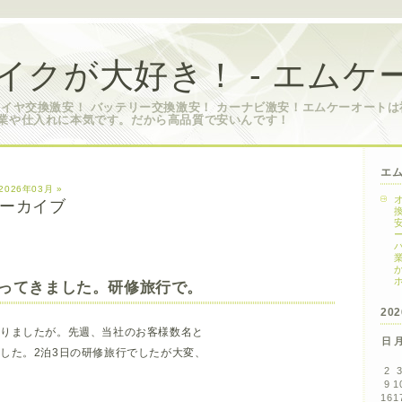
イクが大好き！ - エムケ
タイヤ交換激安！ バッテリー交換激安！ カーナビ激安！エムケーオート
業や仕入れに本気です。だから高品質で安いんです！
エ
2026年03月 »
 アーカイブ
ってきました。研修旅行で。
20
なりましたが。先週、当社のお客様数名と
日
した。2泊3日の研修旅行でしたが大変、
2
9
1
16
1