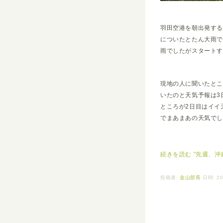
羽田空港を朝出発す
についたとたん大雨
雨でしたがスタート
現地の人に聞いたと
いたのと天気予報は3
ところが2日目はイイ
でまあまあの天気でし
続きを読む "先週、沖
投稿者:
金山部長
日時: 20