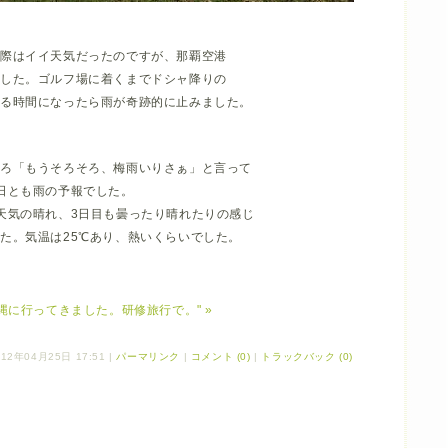
る際はイイ天気だったのですが、那覇空港
でした。ゴルフ場に着くまでドシャ降りの
する時間になったら雨が奇跡的に止みました。
ころ「もうそろそろ、梅雨いりさぁ」と言って
日とも雨の予報でした。
天気の晴れ、3日目も曇ったり晴れたりの感じ
た。気温は25℃あり、熱いくらいでした。
縄に行ってきました。研修旅行で。" »
12年04月25日 17:51
|
パーマリンク
|
コメント (0)
|
トラックバック (0)