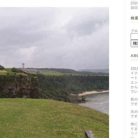
23
2
30
3
検
ブロ
AB
20
イク
ート
エン
から
でい
前の
です
次の
です
他に
りま
カイ
い。