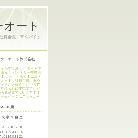
ーオート
は社員全員、車やバイク
ムケーオート株式会社
オイル交換激安！ タイヤ交
換激安！ バッテリー交換激
安！ カーナビ激安！エムケ
ーオートは社員全員、車や
バイクが大好き！だから作
業や仕入れに本気です。だ
から高品質で安いんです！
ホームページはこちらから
26年08月
月
火
水
木
金
土
1
3
4
5
6
7
8
0
11
12
13
14
15
7
18
19
20
21
22