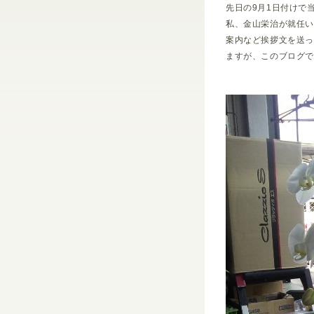
先日の9月1日付けで
私、金山栄治が就任
案内など挨拶文を送
ますが、このブログ