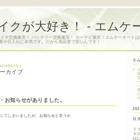
イクが大好き！ - エムケ
タイヤ交換激安！ バッテリー交換激安！ カーナビ激安！エムケーオート
業や仕入れに本気です。だから高品質で安いんです！
エ
2026年03月 »
 アーカイブ
・お知らせがありました。
20
汰してしまいましたが、お知らせと言うか
日
2
9
1
16
1