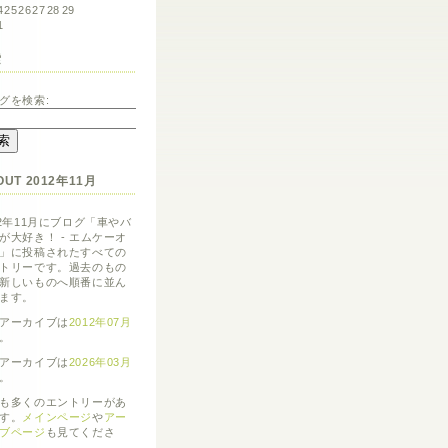
4
25
26
27
28
29
1
索
グを検索:
OUT 2012年11月
12年11月にブログ「車やバ
が大好き！ - エムケーオ
」に投稿されたすべての
トリーです。過去のもの
新しいものへ順番に並ん
ます。
アーカイブは
2012年07月
。
アーカイブは
2026年03月
。
も多くのエントリーがあ
す。
メインページ
や
アー
ブページ
も見てくださ