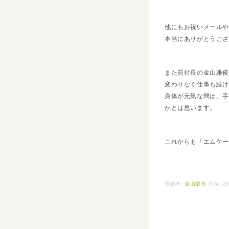
他にもお祝いメール
本当にありがとうござ
また前社長の金山雅
変わりなく仕事も続
身体が元気な間は、
かとは思います。
これからも「エムケ
投稿者:
金山部長
日時: 20