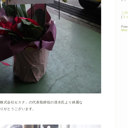
この
[
フ
Pow
Mov
「株式会社セスナ」の代表取締役の清水氏より綺麗な
りがとうございます。