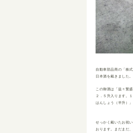
自動車部品商の「株
日本酒を戴きました
この御酒は「益々繁
２．５升入ります。１
はんしょう（半升）
せっかく戴いたお祝
おります。まだまだ、