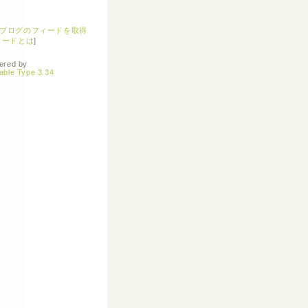
ブログのフィードを取得
ィードとは
]
ered by
able Type 3.34