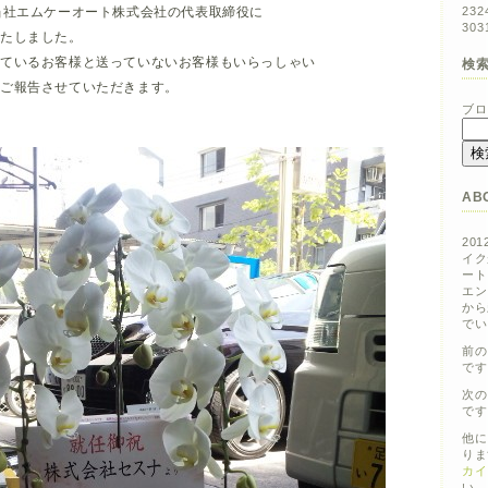
当社エムケーオート株式会社の代表取締役に
23
2
30
3
いたしました。
っているお客様と送っていないお客様もいらっしゃい
検
でご報告させていただきます。
ブロ
AB
20
イク
ート
エン
から
でい
前の
です
次の
です
他に
りま
カイ
い。