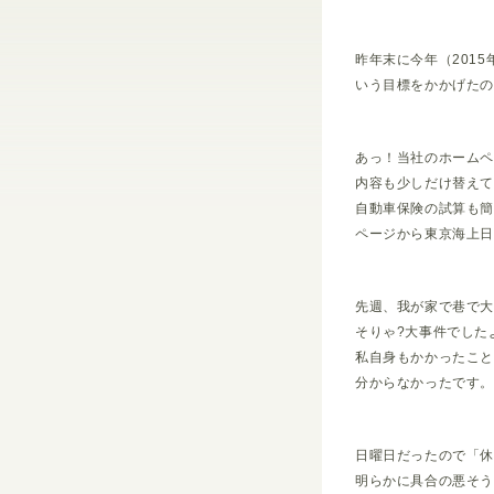
昨年末に今年（201
いう目標をかかげた
あっ！当社のホームペ
内容も少しだけ替えて
自動車保険の試算も
ページから東京海上
先週、我が家で巷で
そりゃ?大事件でした
私自身もかかったこ
分からなかったです。
日曜日だったので「
明らかに具合の悪そう