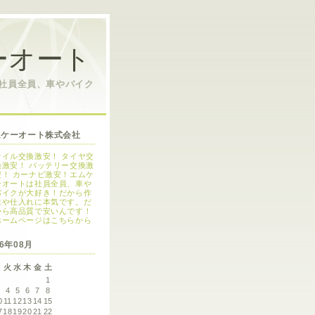
ーオート
は社員全員、車やバイク
ムケーオート株式会社
オイル交換激安！ タイヤ交
換激安！ バッテリー交換激
安！ カーナビ激安！エムケ
ーオートは社員全員、車や
バイクが大好き！だから作
業や仕入れに本気です。だ
から高品質で安いんです！
ホームページはこちらから
26年08月
月
火
水
木
金
土
1
3
4
5
6
7
8
0
11
12
13
14
15
7
18
19
20
21
22