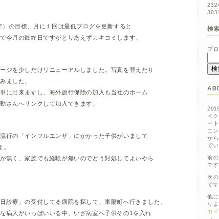
23
2
30
3
5年）の目標、月に１回は最低ブログを更新すると
検
ので今月の最終日ですがとりあえずカキコミします。
ブロ
ージを少しだけリニューアルしました。写真を替えたり
みました。
AB
簡単に出来ますし、海外旅行保険の加入も当社のホーム
日動さんへリンクして加入できます。
20
イク
ート
エン
大流行の「インフルエンザ」にかかった子供がいまして
から
でい
よ。
前の
とが無く、家族でも経験が無いのでどう対処してよいやら
です
次の
です
他に
休日診療」の受付してる病院を探して、東陽町へ行きました。
りま
カイ
な病人がいっぱいいる中、いざ病室へ子供その1を入れ
い。