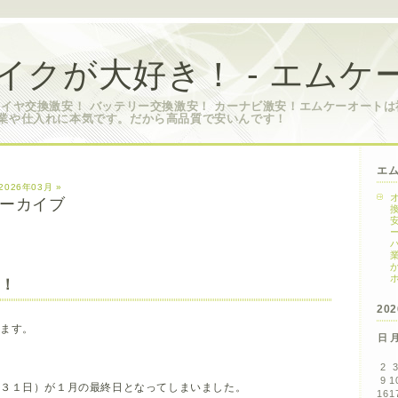
イクが大好き！ - エムケ
タイヤ交換激安！ バッテリー交換激安！ カーナビ激安！エムケーオート
業や仕入れに本気です。だから高品質で安いんです！
エ
2026年03月 »
 アーカイブ
ト！
20
します。
日
2
9
1
月３１日）が１月の最終日となってしまいました。
16
1