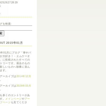
4
25
26
27
28
29
1
索
グを検索:
OUT 2015年01月
15年01月にブログ「車やバ
が大好き！ - エムケーオ
」に投稿されたすべての
トリーです。過去のもの
新しいものへ順番に並ん
ます。
アーカイブは
2014年12月
。
アーカイブは
2026年03月
。
も多くのエントリーがあ
す。
メインページ
や
アー
ブページ
も見てくださ