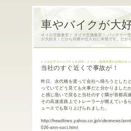
車やバイクが大好
オイル交換激安！ タイヤ交換激安！ バッテリー
が大好き！だから作業や仕入れに本気です。だか
« メルセデスベンツＣＬＫ320
|
メイン
|
臨時休業のお知らせ »
当社のすぐ近くで事故が！
昨日、永代橋を渡って会社へ帰ろうとした
っていてどう見ても火事だと分かりました
と感じ急いで戻ると当社のすぐ隣が首都高
その高速道路上でトレーラーが燃えている
ュースでも取り上げられました。
http://headlines.yahoo.co.jp/videonews/an
026-ann-soci.html