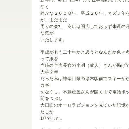
なく
静かな２００８年、平成２０年、ネズミ年
が、まだまだ
周りの会社、商店は開店しておらず来週の
な気が
いたします。
平成がもう二十年かと思うとなんだか色々
って紙を
当時の官房長官の小渕（故人）さんが掲げ
大学２年
だった私は神奈川県の厚木駅前でスキーか
カギ
をなくし、不動産屋さんが開くまで電話ボ
間をつぶし
大画面のオーロラビジョンを見ていた記憶
たしか
1/7でした。