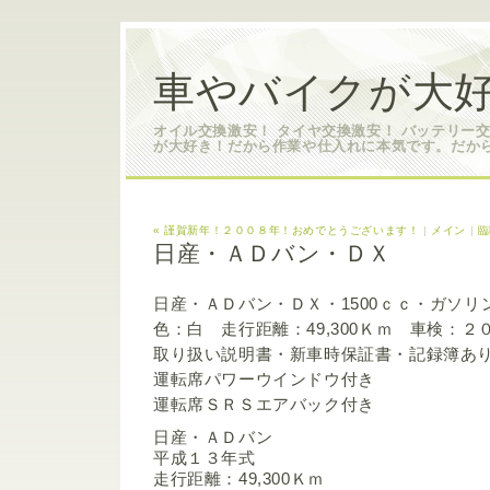
車やバイクが大好
オイル交換激安！ タイヤ交換激安！ バッテリー
が大好き！だから作業や仕入れに本気です。だか
« 謹賀新年！２００８年！おめでとうございます！
|
メイン
|
臨
日産・ＡＤバン・ＤＸ
日産・ＡＤバン・ＤＸ・1500ｃｃ・ガソリ
色：白 走行距離：49,300Ｋｍ 車検：２０
取り扱い説明書・新車時保証書・記録簿あ
運転席パワーウインドウ付き
運転席ＳＲＳエアバック付き
日産・ＡＤバン
平成１３年式
走行距離：49,300Ｋｍ