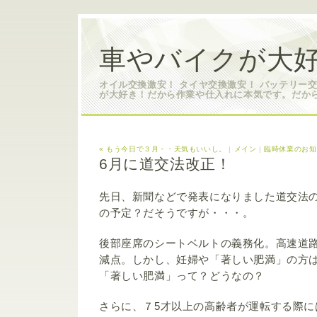
車やバイクが大好
オイル交換激安！ タイヤ交換激安！ バッテリー
が大好き！だから作業や仕入れに本気です。だか
« もう今日で３月・・天気もいいし。
|
メイン
|
臨時休業のお知
6月に道交法改正！
先日、新聞などで発表になりました道交法
の予定？だそうですが・・・。
後部座席のシートベルトの義務化。高速道
減点。しかし、妊婦や「著しい肥満」の方
「著しい肥満」って？どうなの？
さらに、７5才以上の高齢者が運転する際に