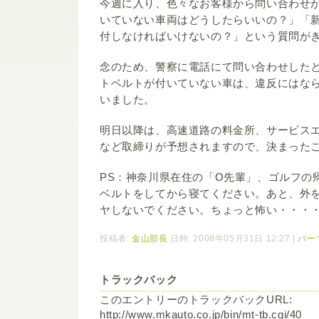
今週に入り、色々なお客様から問い合わせ
いていない車両はどうしたらいいの？」「
付しなければいけないの？」という質問が
念のため、警察に電話にて問い合わせした
トベルトが付いていない車は、違反にはな
いました。
明日以降は、高速道路の料金所、サービス
など取締りが予想されますので、決まった
PS：神奈川県在住の「O先輩」、ゴルフの
ベルトをしてから寝てください。あと、外
ヤしないでください。ちょっと怖い・・・
投稿者:
金山部長
日時: 2008年05月31日 12:27
|
パー
トラックバック
このエントリーのトラックバックURL:
http://www.mkauto.co.jp/bin/mt-tb.cgi/40