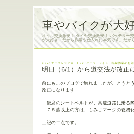
車やバイクが大好
オイル交換激安！ タイヤ交換激安！ バッテリー
が大好き！だから作業や仕入れに本気です。だか
« ハイエースレジアス・Ｌパッケージ
|
メイン
|
臨時休業のお知
明日（6/1）から道交法が改正
前にもこのブログで触れましたが、とうとう
改正になります。
後席のシートベルトが、高速道路に乗る
７５歳以上の方は、もみじマークの義務
上記の二点です。