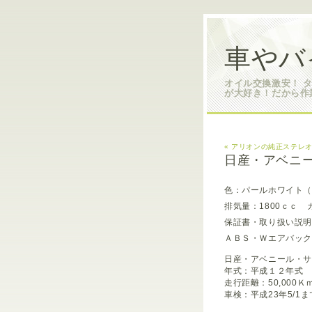
車やバ
オイル交換激安！ 
が大好き！だから作
« アリオンの純正ステレ
日産・アベニ
色：パールホワイト（
排気量：1800ｃｃ 
保証書・取り扱い説明
ＡＢＳ・Ｗエアバック
日産・アベニール・
年式：平成１２年式
走行距離：50,000Ｋ
車検：平成23年5/1ま