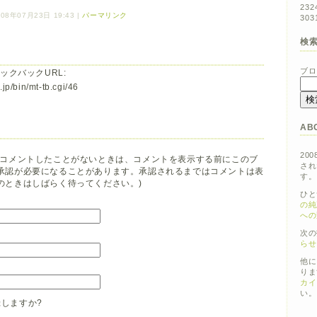
23
2
08年07月23日 19:43
|
パーマリンク
30
3
検
ブロ
ックバックURL:
jp/bin/mt-tb.cgi/46
AB
200
でコメントしたことがないときは、コメントを表示する前にこのブ
され
承認が必要になることがあります。承認されるまではコメントは表
す。
のときはしばらく待ってください。)
ひと
の純
への
次の
らせ
他に
りま
カイ
い。
しますか?