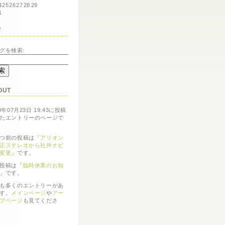
4
25
26
27
28
29
1
索
グを検索:
OUT
8年07月23日 19:43に投稿
たエントリーのページで
つ前の投稿は「
アリオン
正ステレオから社外ナビ
変更
」です。
投稿は「
臨時休業のお知
」です。
も多くのエントリーがあ
す。
メインページ
や
アー
ブページ
も見てくださ