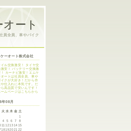
ーオート
は社員全員、車やバイク
ムケーオート株式会社
オイル交換激安！ タイヤ交
換激安！ バッテリー交換激
安！ カーナビ激安！エムケ
ーオートは社員全員、車や
バイクが大好き！だから作
業や仕入れに本気です。だ
から高品質で安いんです！
ホームページはこちらから
26年08月
月
火
水
木
金
土
1
3
4
5
6
7
8
0
11
12
13
14
15
7
18
19
20
21
22