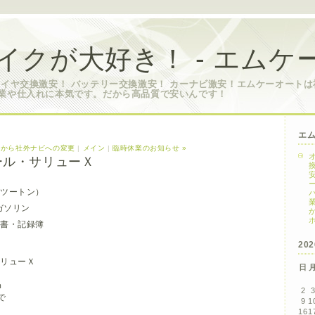
イクが大好き！ - エムケ
タイヤ交換激安！ バッテリー交換激安！ カーナビ激安！エムケーオート
業や仕入れに本気です。だから高品質で安いんです！
エ
オから社外ナビへの変更
|
メイン
|
臨時休業のお知らせ »
ール・サリューＸ
ツートン）
ガソリン
書・記録簿
20
サリューＸ
日
ｍ
2
で
9
1
16
1