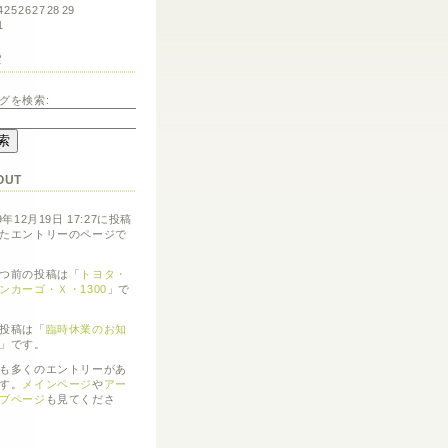
4
25
26
27
28
29
1
索
グを検索:
OUT
9年12月19日 17:27に投稿
たエントリーのページで
つ前の投稿は「
トヨタ・
ンカーゴ・Ｘ・1300
」で
投稿は「
臨時休業のお知
」です。
も多くのエントリーがあ
す。
メインページ
や
アー
ブページ
も見てくださ