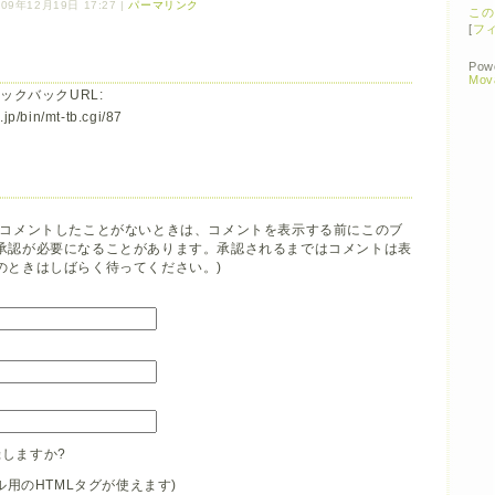
09年12月19日 17:27
|
パーマリンク
この
[
フ
Pow
Mov
ックバックURL:
jp/bin/mt-tb.cgi/87
でコメントしたことがないときは、コメントを表示する前にこのブ
承認が必要になることがあります。承認されるまではコメントは表
のときはしばらく待ってください。)
しますか?
イル用のHTMLタグが使えます)