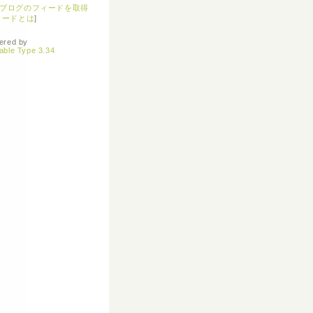
ブログのフィードを取得
ィードとは
]
ered by
able Type 3.34