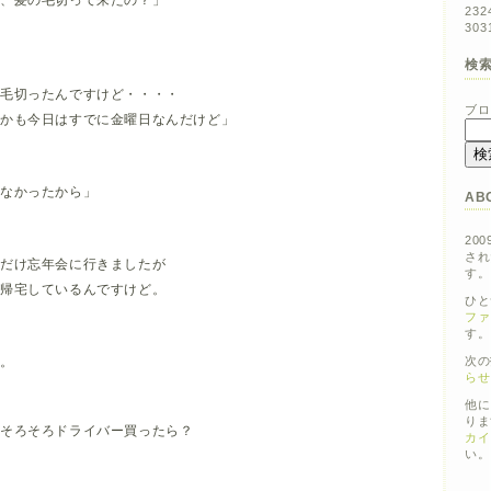
日、髪の毛切って来たの？」
23
2
30
3
検
の毛切ったんですけど・・・・
ブロ
すでに金曜日なんだけど」
てなかったから」
AB
200
され
日だけ忘年会に行きましたが
す。
に帰宅しているんですけど。
ひと
ファ
す。
い。
次の
らせ
他に
りま
、そろそろドライバー買ったら？
カイ
い。