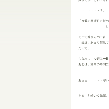
嫁さんが「あれ？今
「・・・・・・？」
「今週の月曜日に髪
しかも今日は
そこで嫁さんの一言
「最近、あまり顔見
だって。
ちなみに、今週は一
あとは、通常の時間
あぁぁ・・・・・寒
ＰＳ：川崎のＯ先輩