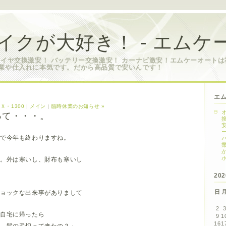
イクが大好き！ - エムケ
タイヤ交換激安！ バッテリー交換激安！ カーナビ激安！エムケーオート
業や仕入れに本気です。だから高品質で安いんです！
エ
Ｘ・1300
|
メイン
|
臨時休業のお知らせ »
って・・・。
いで今年も終わりますね。
か。外は寒いし、財布も寒いし
20
日
ショックな出来事がありまして
2
て自宅に帰ったら
9
1
16
1