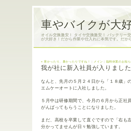
車やバイクが大好
オイル交換激安！ タイヤ交換激安！ バッテリー
が大好き！だから作業や仕入れに本気です。だか
« 寒かったり、暑かったりですね！
|
メイン
|
臨時休業のお知ら
我が社に新入社員が入りまし
なんと、先月の５月２４日から「１８歳」
エムケーオートに入社しました。
５月中は研修期間で、今月の６月から正社
がんばってもらうことになりました。
まだ、高校を卒業して直ぐですので「右も
分かってませんが日々勉強しています。