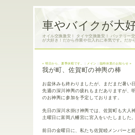
車やバイクが大好
オイル交換激安！ タイヤ交換激安！ バッテリー
が大好き！だから作業や仕入れに本気です。だか
« 明日から、夏季休暇です。
|
メイン
|
臨時休業のお知らせ »
我が町、佐賀町の神輿の棒
お盆休みも終わりましたが、まだまだ暑い
先週の深川神輿の疲れもまだありますが、
のお神輿に参加を予定しております。
先日の深川水掛け神輿では、佐賀町も大人
土曜日に富岡八幡宮に宮入をいたしました
前日の金曜日に、私たち佐賀睦メンバーと