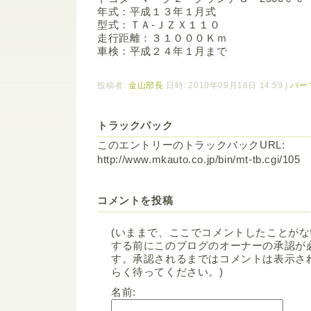
年式：平成１３年１月式
型式：ＴＡ-ＪＺＸ１１０
走行距離：３１０００Ｋｍ
車検：平成２４年１月まで
投稿者:
金山部長
日時: 2010年09月18日 14:59
|
パー
トラックバック
このエントリーのトラックバックURL:
http://www.mkauto.co.jp/bin/mt-tb.cgi/105
コメントを投稿
(いままで、ここでコメントしたことが
する前にこのブログのオーナーの承認が
す。承認されるまではコメントは表示さ
らく待ってください。)
名前: