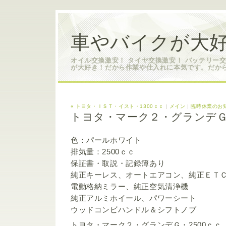
車やバイクが大好
オイル交換激安！ タイヤ交換激安！ バッテリー
が大好き！だから作業や仕入れに本気です。だか
« トヨタ・ＩＳＴ・イスト・1300ｃｃ
|
メイン
|
臨時休業のお知
トヨタ・マーク２・グランデＧ・
色：パールホワイト
排気量：2500ｃｃ
保証書・取説・記録簿あり
純正キーレス、オートエアコン、純正ＥＴ
電動格納ミラー、純正空気清浄機
純正アルミホイール、パワーシート
ウッドコンビハンドル＆シフトノブ
トヨタ・マーク２・グランデＧ・2500ｃｃ