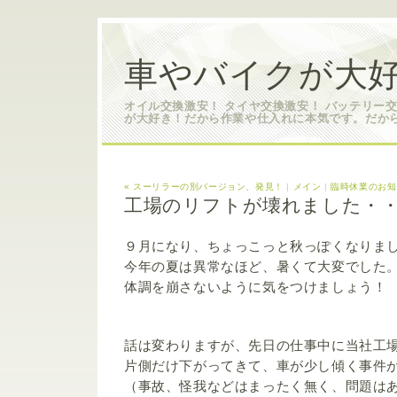
車やバイクが大好
オイル交換激安！ タイヤ交換激安！ バッテリー
が大好き！だから作業や仕入れに本気です。だか
« スーリラーの別バージョン、発見！
|
メイン
|
臨時休業のお知
工場のリフトが壊れました・
９月になり、ちょっこっと秋っぽくなりま
今年の夏は異常なほど、暑くて大変でした
体調を崩さないように気をつけましょう！
話は変わりますが、先日の仕事中に当社工
片側だけ下がってきて、車が少し傾く事件
（事故、怪我などはまったく無く、問題は