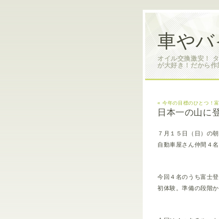
車やバ
オイル交換激安！ 
が大好き！だから作
« 今年の目標のひとつ！
日本一の山に
７月１５日（日）の
自動車屋さん仲間４
今回４名のうち富士
初体験。準備の段階