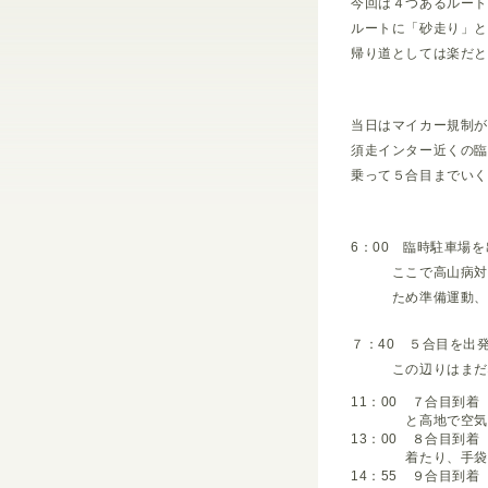
今回は４つあるルー
ルートに「砂走り」
帰り道としては楽だ
当日はマイカー規制
須走インター近くの
乗って５合目までい
6：00 臨時駐車場を
ここで高山病対策の
ため準備運動、軽
７：40 ５合目を出
この辺りはまだ心
11：00 ７合目到
と高地で空気が
13：00 ８合目到
着たり、手袋をス
14：55 ９合目到