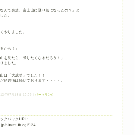
「なんで突然、富士山に登り気になったの？」と
した。
やりました。
から！」
を見たら、登りたくなるだろう！」
ました。
登山は「大成功」でした！！
まだ筋肉痛は続いております・・・・。
12年07月18日 15:59
|
パーマリンク
ックバックURL:
jp/bin/mt-tb.cgi/124