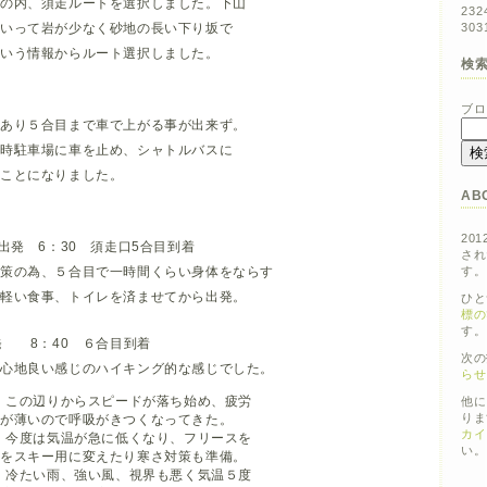
トの内、須走ルートを選択しました。下山
23
2
といって岩が少なく砂地の長い下り坂で
30
3
という情報からルート選択しました。
検
ブロ
があり５合目まで車で上がる事が出来ず。
臨時駐車場に車を止め、シャトルバスに
くことになりました。
AB
201
出発 6：30 須走口5合目到着
され
為、５合目で一時間くらい身体をならす
す。
い食事、トイレを済ませてから出発。
ひと
標の
す。
発 8：40 ６合目到着
次の
地良い感じのハイキング的な感じでした。
らせ
着 この辺りからスピードが落ち始め、疲労
他に
りま
薄いので呼吸がきつくなってきた。
カイ
着 今度は気温が急に低くなり、フリースを
い。
キー用に変えたり寒さ対策も準備。
着 冷たい雨、強い風、視界も悪く気温５度