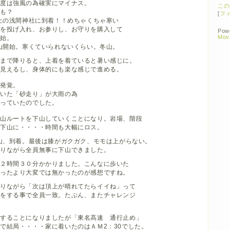
強風の為確実にマイナス。
この
も？
[
フ
頂上の浅間神社に到着！！めちゃくちゃ寒い
げ入れ、お参りし、お守りを購入して
Pow
Mov
始。
下山開始。寒くていられないくらい。冬山。
降りると、上着を着ていると暑い感じに。
るし、身体的にも楽な感じで進める。
発覚。
「砂走り」が大雨の為
ていたのでした。
ートを下山していくことになり。岩場、階段
に・・・・時間も大幅にロス。
下山、到着。最後は膝がガクガク、モモは上がらない。
がら全員無事に下山できました。
１２時間３０分かかりました。こんなに歩いた
ったより大変では無かったのが感想ですね。
かりながら「次は頂上が晴れてたらイイね」って
山をする事で全員一致。たぶん、またチャレンジ
宅することになりましたが「東名高速 通行止め」
で結局・・・・家に着いたのはＡＭ2：30でした。