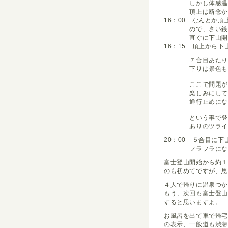
しかし体感温度は
頂上は断念か
16：00 なんとか
ので、さい銭を投
直ぐに下山開
16：15 頂上から
７合目あたりまで
下りは景色も見え
ここで問題が
楽しみにしていた
通行止めになっ
という事で登山ル
ありのツライ下山
20：00 ５合目に
フラフラになりな
富士登山開始から約
のも初めてですが、思
４人で帰りに温泉つ
もう、次回も富士登
すると思いますよ。
お風呂を出て車で帰
の表示、一般道も渋滞