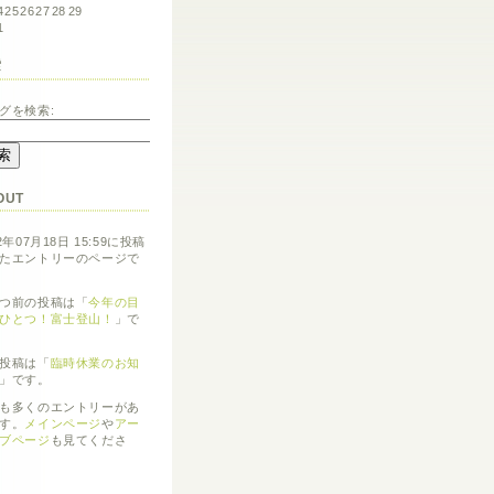
4
25
26
27
28
29
1
索
グを検索:
OUT
2年07月18日 15:59に投稿
たエントリーのページで
つ前の投稿は「
今年の目
ひとつ！富士登山！
」で
投稿は「
臨時休業のお知
」です。
も多くのエントリーがあ
す。
メインページ
や
アー
ブページ
も見てくださ