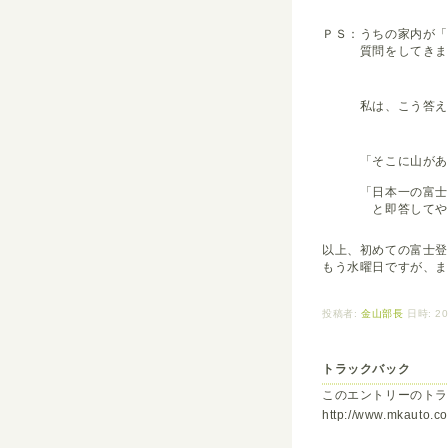
ＰＳ：うちの家内が
質問をしてきま
私は、こう答えて
「そこに山がある
「日本一の富士山
と即答してやり
以上、初めての富士
もう水曜日ですが、
投稿者:
金山部長
日時: 20
トラックバック
このエントリーのトラ
http://www.mkauto.co.