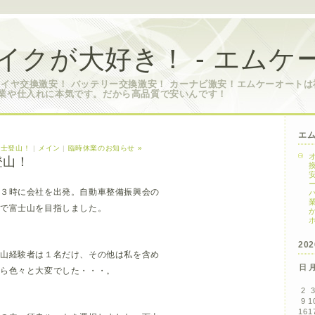
イクが大好き！ - エムケ
タイヤ交換激安！ バッテリー交換激安！ カーナビ激安！エムケーオート
業や仕入れに本気です。だから高品質で安いんです！
エ
富士登山！
|
メイン
|
臨時休業のお知らせ »
登山！
朝３時に会社を出発。自動車整備振興会の
名で富士山を目指しました。
20
登山経験者は１名だけ、その他は私を含め
日
から色々と大変でした・・・。
2
9
1
16
1