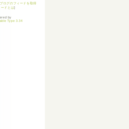
ブログのフィードを取得
ィードとは
]
ered by
able Type 3.34