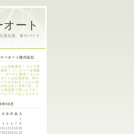
ーオート
は社員全員、車やバイク
ムケーオート株式会社
オイル交換激安！ タイヤ交
換激安！ バッテリー交換激
安！ カーナビ激安！エムケ
ーオートは社員全員、車や
バイクが大好き！だから作
業や仕入れに本気です。だ
から高品質で安いんです！
ホームページはこちらから
26年08月
月
火
水
木
金
土
1
3
4
5
6
7
8
0
11
12
13
14
15
7
18
19
20
21
22