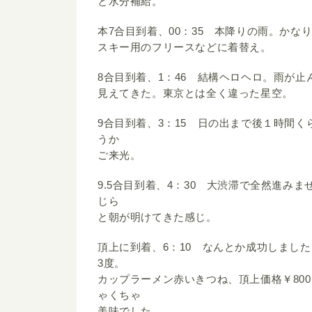
と水分補給。
本7合目到着、00：35 本降りの雨。かな
スキー用のフリースなどに着替え。
8合目到着、1：46 結構ヘロヘロ。雨が
見えてきた。東京とは全く違った星空。
9合目到着、3：15 日の出まで後１時間
うか
ご来光。
9.5合目到着、4：30 大渋滞で全然進み
じら
と朝が明けてきた感じ。
頂上に到着、6：10 なんとか成功しまし
3度。
カップラーメン赤いきつね、頂上価格￥80
ゃくちゃ
美味でした。