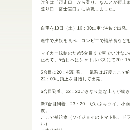
昨年は「須走口」から登り、なんとか頂上
登り口「富士宮口」に挑戦しました。
自宅を13日（土）16：30に車で4名で出発
途中で夕飯を食べ、コンビ二で補給食など
マイカー規制のため5合目まで車でいけない
止めて、5合目へはシャトルバスにて20：1
5合目に20：45到着、 気温は17度ここで
22：00に頂上を目指して出発。
6合目到着、22：20いきなり急な上りが続
新7合目到着、23：20 だいぶキツイ。小
度。
ここで補給食（ソイジョイのトマト味、ド
ル）