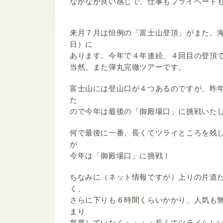
なかなか良い感じで、仕事もプライベート
来月７月は恒例の「富士山登頂」がまた、
日）に
あります。今年で４年連続、４回目の登頂
当然、また弾丸完徹ツアーです。
富士山には登山口が４つあるのですが、昨
た
ので今年は最後の「御殿場口」に挑戦いた
何で最後に一番、長くてツライところを残
が
今年は「御殿場口」に挑戦！
ちなみに（ネット情報ですが）上りの片道
く、
さらに下りも６時間くらいかかり、人気も
まり
営業していなく・・・・長くてツライらし