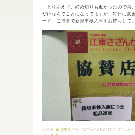
とりあえず、締め切りも近かったので急い
だけなんてことになってますが、毎日に変
ード」ご持参で新規車検入庫をお待ちして
投稿者:
金山部長
日時: 2008年04月03日 21:30
|
パー