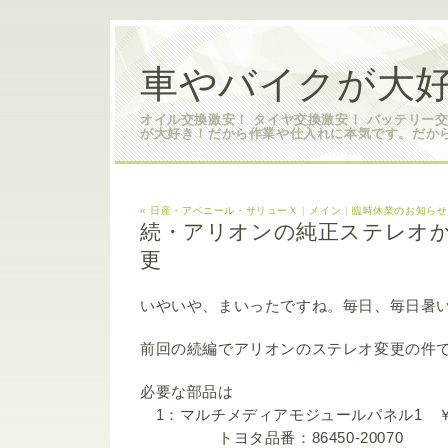
車やバイクが大好
オイル交換激安！ タイヤ交換激安！ バッテリー
が大好き！だから作業や仕入れに本気です。だか
« 日産・アベニール・サリューＸ
|
メイン
|
臨時休業のお知らせ
続・アリオンの純正ステレオ
更
いやいや、まいったですね。毎日、毎日暑
前回の続編でアリオンのステレオ変更の件
必要な部品は
1：マルチメディアモジュールパネル1 ￥26
トヨタ品番：86450-20070