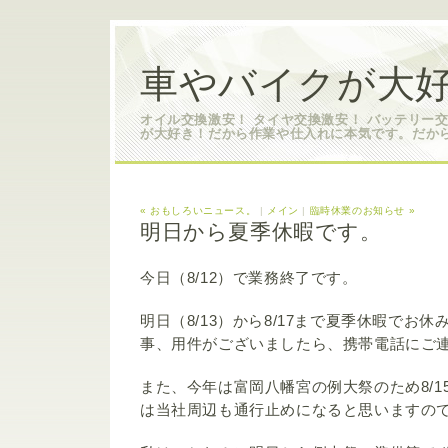
車やバイクが大好
オイル交換激安！ タイヤ交換激安！ バッテリー
が大好き！だから作業や仕入れに本気です。だか
« おもしろいニュース。
|
メイン
|
臨時休業のお知らせ »
明日から夏季休暇です。
今日（8/12）で業務終了です。
明日（8/13）から8/17まで夏季休暇でお
事、用件がございましたら、携帯電話にご
また、今年は富岡八幡宮の例大祭のため8/15
は当社周辺も通行止めになると思いますの