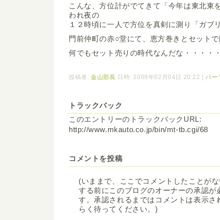
こんな、方位計がでてきて「今年は東北東
われ夜の
１２時頃に一人で方位を真剣に測り「ガブ
門前仲町の赤○堂にて、恵方巻きとセットで
何でもセット売りの時代なんだな・・・・
投稿者:
金山部長
日時: 2009年02月04日 20:22
|
パー
トラックバック
このエントリーのトラックバックURL:
http://www.mkauto.co.jp/bin/mt-tb.cgi/68
コメントを投稿
(いままで、ここでコメントしたことが
する前にこのブログのオーナーの承認が
す。承認されるまではコメントは表示さ
らく待ってください。)