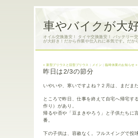
車やバイクが大好
オイル交換激安！ タイヤ交換激安！ バッテリー
が大好き！だから作業や仕入れに本気です。だか
« 新型プリウスと旧型プリウス
|
メイン
|
臨時休業のお知らせ »
昨日は2/3の節分
いやいや、寒いですよね？２月は、まだま
ところで昨日、仕事を終えて自宅へ帰宅す
作り）があり。
帰るや否や「豆まきやろう」と子供たちに
番。
下の子供は、容赦なく。フルスイングで投