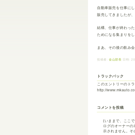
自動車販売を仕事に
販売してきましたが
結構、仕事が終わっ
ためになる集まりを
まあ、その後の飲み
投稿者:
金山部長
日時: 20
トラックバック
このエントリーのトラ
http://www.mkauto.co.
コメントを投稿
(いままで、ここ
ログのオーナーの
示されません。そ