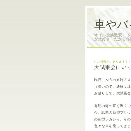
車やバ
オイル交換激安！ 
が大好き！だから作
« ご報告が、あります！
大試乗会にい
昨日、夕方の６時３
（長いので、通称：
お借りして、大試乗
有明の海の直ぐ近く
今、話題の新型プリ
の新型レガシィ、その
色々な車を乗ってき