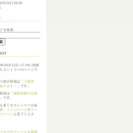
4
25
26
27
28
29
1
索
グを検索:
OUT
9年06月13日 17:34に投稿
たエントリーのページで
つ前の投稿は「
ご報告
あります！
」です。
投稿は「
臨時休業のお知
」です。
も多くのエントリーがあ
す。
メインページ
や
アー
ブページ
も見てくださ
ブログのフィードを取得