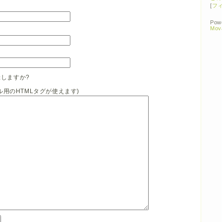
[
フ
Pow
Mov
しますか?
イル用のHTMLタグが使えます)