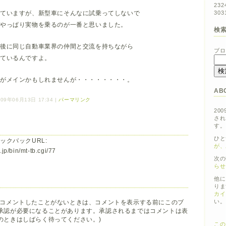
23
2
していますが、新型車にそんなに試乗ってしないで
30
3
、やっぱり実物を乗るのが一番と思いました。
検
た後に同じ自動車業界の仲間と交流を持ちながら
ブロ
しているんですよ。
会がメインかもしれませんが・・・・・・・・。
AB
09年06月13日 17:34
|
パーマリンク
200
され
す。
ひと
ックバックURL:
が、
jp/bin/mt-tb.cgi/77
次の
らせ
他に
りま
カイ
い。
でコメントしたことがないときは、コメントを表示する前にこのブ
承認が必要になることがあります。承認されるまではコメントは表
のときはしばらく待ってください。)
この