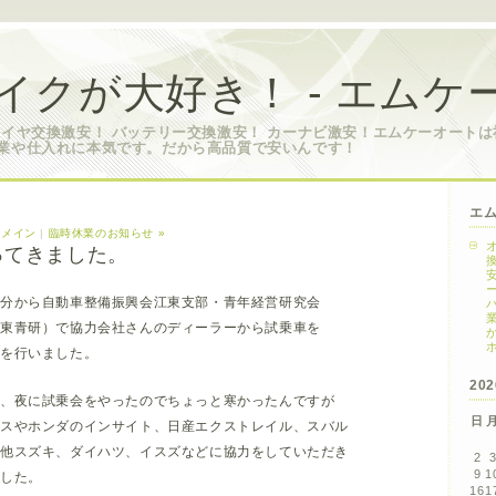
イクが大好き！ - エムケ
タイヤ交換激安！ バッテリー交換激安！ カーナビ激安！エムケーオート
業や仕入れに本気です。だから高品質で安いんです！
エ
|
メイン
|
臨時休業のお知らせ »
ってきました。
０分から自動車整備振興会江東支部・青年経営研究会
江東青研）で協力会社さんのディーラーから試乗車を
会を行いました。
20
で、夜に試乗会をやったのでちょっと寒かったんですが
日
ウスやホンダのインサイト、日産エクストレイル、スバル
他スズキ、ダイハツ、イスズなどに協力をしていただき
2
9
1
ました。
16
1