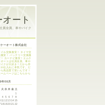
ーオート
は社員全員、車やバイク
ムケーオート株式会社
オイル交換激安！ タイヤ交
換激安！ バッテリー交換激
安！ カーナビ激安！エムケ
ーオートは社員全員、車や
バイクが大好き！だから作
業や仕入れに本気です。だ
から高品質で安いんです！
ホームページはこちらから
26年08月
月
火
水
木
金
土
1
3
4
5
6
7
8
0
11
12
13
14
15
7
18
19
20
21
22