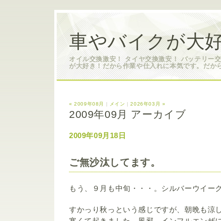
車やバイクが大好
オイル交換激安！ タイヤ交換激安！ バッテリー
が大好き！だから作業や仕入れに本気です。だか
« 2009年08月
|
メイン
|
2026年03月 »
2009年09月 アーカイブ
2009年09月18日
ご無沙汰してます。
もう、９月も中旬・・・。シルバーウイー
すかっり秋っという感じですが、朝晩も涼
寒くて起きました。風邪、インフルエンザ