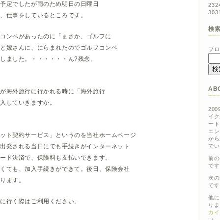
の予定でしたが雨のため明日の日曜日
23
2
30
3
い、仕事をしているところです。
検
フコンペがあったのに「まさか、ゴルフに
」と嫁さんに、にらまれたのでゴルフコンペ
ブロ
しました。・・・・・・ん?残念。
AB
すが海外旅行に行かれる時に「海外旅行
加入していきますか。
20
イク
ート
エン
ネット契約サービス」というのを当社ホームページ
から
、出発される当日にでも手続きがインターネット
でい
カード決済で、保険料も支払いできます。
前の
です
なくても、加入手続きができて。後日、保険会社
次の
いります。
です
他に
行に行く際はご利用ください。
りま
カイ
い。