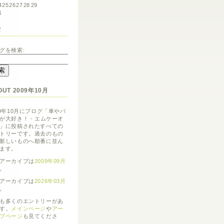
4
25
26
27
28
29
1
索
グを検索:
OUT 2009年10月
09年10月にブログ「車やバ
が大好き！ - エムケーオ
」に投稿されたすべての
トリーです。過去のもの
新しいものへ順番に並ん
ます。
アーカイブは
2009年09月
。
アーカイブは
2026年03月
。
も多くのエントリーがあ
す。
メインページ
や
アー
ブページ
も見てくださ