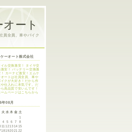
ーオート
は社員全員、車やバイク
ムケーオート株式会社
オイル交換激安！ タイヤ交
換激安！ バッテリー交換激
安！ カーナビ激安！エムケ
ーオートは社員全員、車や
バイクが大好き！だから作
業や仕入れに本気です。だ
から高品質で安いんです！
ホームページはこちらから
26年08月
月
火
水
木
金
土
1
3
4
5
6
7
8
0
11
12
13
14
15
7
18
19
20
21
22