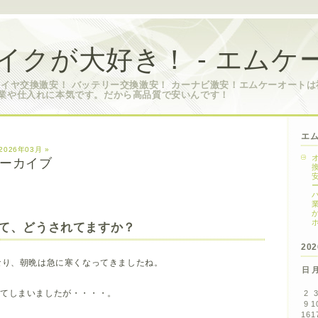
イクが大好き！ - エムケ
タイヤ交換激安！ バッテリー交換激安！ カーナビ激安！エムケーオート
業や仕入れに本気です。だから高品質で安いんです！
エ
2026年03月 »
 アーカイブ
て、どうされてますか？
20
なり、朝晩は急に寒くなってきましたね。
日
いてしまいましたが・・・・。
2
9
1
16
1