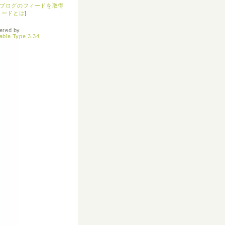
ブログのフィードを取得
ィードとは
]
ered by
able Type 3.34