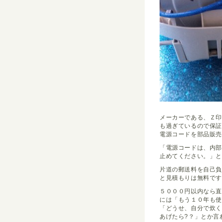
メーカーである、Ｚ
も過ぎているので保
電源コードを部品販
「電源コードは、内
止めてください。」
片道の郵送料を自己
と見積もりは無料で
５０００円以内なら直
には「もう１０年も使
「どうせ、自分で炊
あげたら?？」とか言