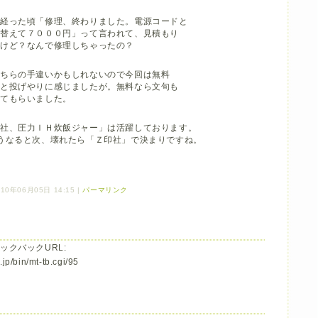
ど経った頃「修理、終わりました。電源コードと
部替えて７０００円」って言われて、見積もり
けど？なんで修理しちゃったの？
こちらの手違いかもしれないので今回は無料
っと投げやりに感じましたが。無料なら文句も
ってもらいました。
印社、圧力ＩＨ炊飯ジャー」は活躍しております。
うなると次、壊れたら「Ｚ印社」で決まりですね。
10年06月05日 14:15
|
パーマリンク
ックバックURL:
jp/bin/mt-tb.cgi/95