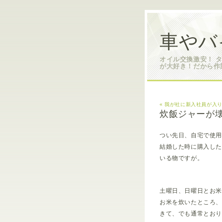
車やバ
オイル交換激安！ 
が大好き！だから作
« 我が社に新入社員が入
炊飯ジャーが
つい先日、自宅で使
結婚した時に購入し
いる物ですが。
土曜日、日曜日とお
お米を炊いたところ
きて、でも通常とお