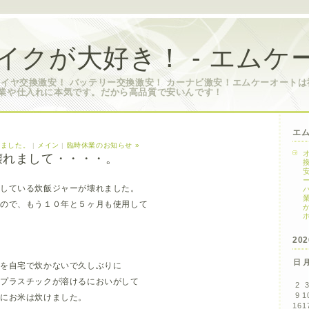
イクが大好き！ - エムケ
タイヤ交換激安！ バッテリー交換激安！ カーナビ激安！エムケーオート
業や仕入れに本気です。だから高品質で安いんです！
エ
りました。
|
メイン
|
臨時休業のお知らせ »
壊れまして・・・・。
用している炊飯ジャーが壊れました。
たので、もう１０年と５ヶ月も使用して
20
日
米を自宅で炊かないで久しぶりに
、プラスチックが溶けるにおいがして
2
9
1
りにお米は炊けました。
16
1