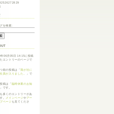
4
25
26
27
28
29
1
索
グを検索:
OUT
0年06月05日 14:15に投稿
たエントリーのページで
つ前の投稿は「
我が社に
社員が入りました。
」で
投稿は「
臨時休業のお知
」です。
も多くのエントリーがあ
す。
メインページ
や
アー
ブページ
も見てくださ