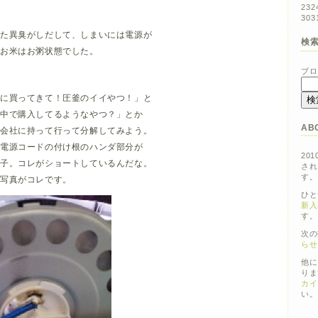
23
2
30
3
また異臭がしだして、しまいには電源が
検
。お米はお粥状態でした。
ブロ
ぐに買ってきて！圧釜のイイやつ！」と
夢中で購入してるようなやつ？」とか
AB
応会社に持って行って分解してみよう。
と電源コードの付け根のハンダ部分が
201
様子。コレがショートしているんだな。
され
す。
の写真がコレです。
ひと
新入
す。
次の
らせ
他に
りま
カイ
い。