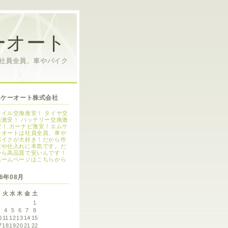
ーオート
は社員全員、車やバイク
ムケーオート株式会社
オイル交換激安！ タイヤ交
換激安！ バッテリー交換激
安！ カーナビ激安！エムケ
ーオートは社員全員、車や
バイクが大好き！だから作
業や仕入れに本気です。だ
から高品質で安いんです！
ホームページはこちらから
26年08月
月
火
水
木
金
土
1
3
4
5
6
7
8
0
11
12
13
14
15
7
18
19
20
21
22