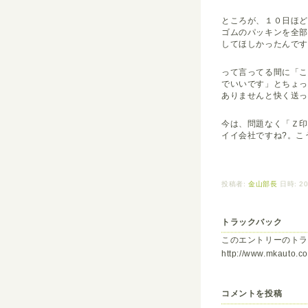
ところが、１０日ほ
ゴムのパッキンを全
してほしかったんです
って言ってる間に「
でいいです」とちょ
ありませんと快く送
今は、問題なく「Ｚ
イイ会社ですね?。こ
投稿者:
金山部長
日時: 20
トラックバック
このエントリーのトラ
http://www.mkauto.co.
コメントを投稿