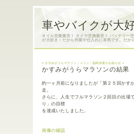
車やバイクが大好
オイル交換激安！ タイヤ交換激安！ バッテリー
が大好き！だから作業や仕入れに本気です。だか
« かすみがうらマラソン
|
メイン
|
臨時休業のお知らせ »
かすみがうらマラソンの結果
約一ヶ月前になりましたが「第２５回かす
走。
さらに、人生でフルマラソン２回目の出場
り」の目標
を達成いたしました。
画像の確認