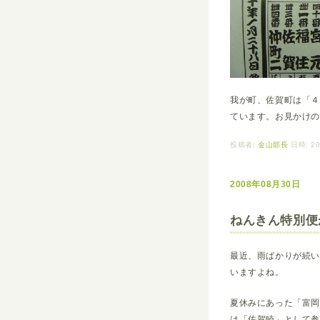
我が町、佐賀町は「
ています。お見かけ
投稿者:
金山部長
日時: 20
2008年08月30日
ねんきん特別便
最近、雨ばかりが続
いますよね。
夏休みにあった「富
は「佐賀睦」として