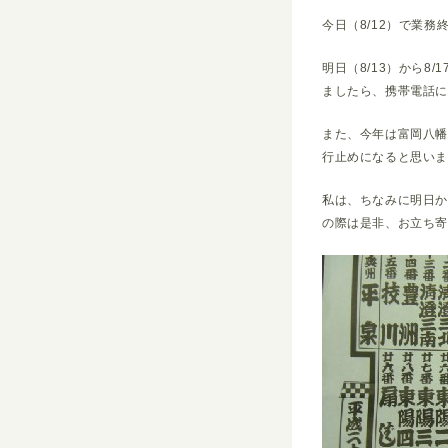
今日（8/12）で業務
明日（8/13）から
ましたら、携帯電話
また、今年は富岡八幡
行止めになると思い
私は、ちなみに明日
の際は是非、お立ち