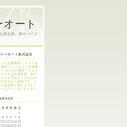
ーオート
は社員全員、車やバイク
ムケーオート株式会社
オイル交換激安！ タイヤ交
換激安！ バッテリー交換激
安！ カーナビ激安！エムケ
ーオートは社員全員、車や
バイクが大好き！だから作
業や仕入れに本気です。だ
から高品質で安いんです！
ホームページはこちらから
26年08月
月
火
水
木
金
土
1
3
4
5
6
7
8
0
11
12
13
14
15
7
18
19
20
21
22