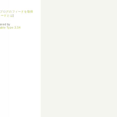
ブログのフィードを取得
ィードとは
]
ered by
able Type 3.34