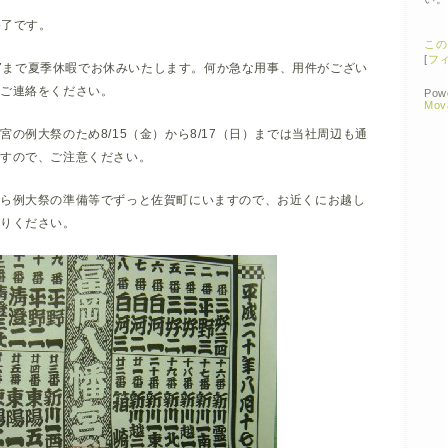
終了です。
この
[
フ
8/17まで夏季休暇でお休みいたします。何か急な用事、用件がござい
にご連絡をください。
Pow
Mov
宮の例大祭のため8/15（金）から8/17（日）までは当社周辺も通
ますので、ご注意ください。
から例大祭の準備等でずっと佐賀町にいますので、お近くにお越し
寄りください。