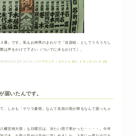
４３番」です。私もお神輿のまわりで「佐賀睦」としてうろうろし
の際は声をかけて下さい（ついでに水もかけて）。
08年08月12日 18:10
|
パーマリンク
|
コメント (0)
|
トラックバック (0)
が届いたんです。
いて、しかも「ゲリラ豪雨」なんて名前の雨が降るなんて困っちゃ
岡八幡宮例大祭」も日曜日は、冷たい雨で寒かった・・・・。今年
参加でき、お祭り気分は存分に楽しめました。３年に一度なのでみ