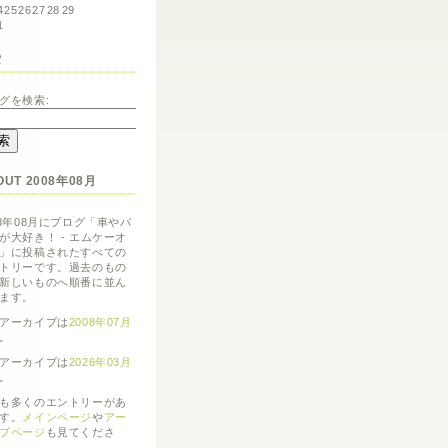
4
25
26
27
28
29
1
索
グを検索:
OUT 2008年08月
08年08月にブログ「車やバ
が大好き！ - エムケーオ
」に投稿されたすべての
トリーです。過去のもの
新しいものへ順番に並ん
ます。
アーカイブは
2008年07月
。
アーカイブは
2026年03月
。
も多くのエントリーがあ
す。
メインページ
や
アー
ブページ
も見てくださ