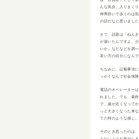
んな気合、入りまく
神輿担いで歩くのは
の話だなと思いまし
さて、話題は「ねん
が届いたんですよ。
いか」などなどを調べ
若い方の自分になん
ちなみに、記載事項
っかくなんで社会保
電話のオペレーター
れました。でも、最
で、歳が近くなって
っと大きくなった来
てた時のような感じ。
そのとき思ったのは
えないような気がし