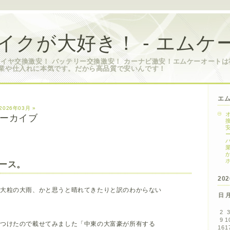
イクが大好き！ - エムケ
タイヤ交換激安！ バッテリー交換激安！ カーナビ激安！エムケーオート
業や仕入れに本気です。だから高品質で安いんです！
エ
2026年03月 »
 アーカイブ
ース。
20
大粒の大雨、かと思うと晴れてきたりと訳のわからない
日
2
9
1
つけたので載せてみました「中東の大富豪が所有する
16
1