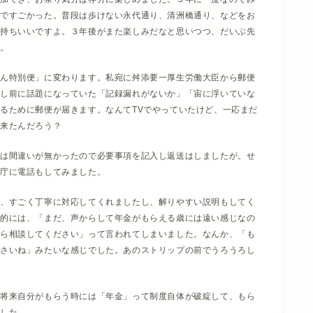
りですごかった。普段は歩けない永代通り、清洲橋通り、などをお
気持ちいいですよ。３年後がまた楽しみだなと思いつつ、だいぶ先
た。
きん特別便」に変わります。私宛に舛添要一厚生労働大臣から郵便
少し前に話題になっていた「記録漏れがないか」「宙に浮いていな
るために郵便が届きます。なんてTVでやっていたけど、一応まだ
で来たんだろう？
には間違いが無かったので必要事項を記入し返送はしましたが。せ
険庁に電話もしてみました。
は、すごく丁寧に対応してくれましたし、解りやすい説明もしてく
終的には、「まだ、声からして年金がもらえる歳には遠い感じなの
から相談してください」って言われてしまいました。なんか、「も
なさいね」みたいな感じでした。あのストリップの前でうろうろし
、将来自分がもらう時には「年金」って制度自体が破綻して、もら
ました。