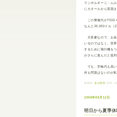
ランボルギーニ・ムル
にカタールから英国
この整備代が7030
なんと39,000ド
大富豪なので、お金
いるのではなく、世
するために飛行機を
がさらに進んだと批
でも、空輸代も高い
何も問題はないのが
投稿者:
金山部長
日時: 20
2008年08月12日
明日から夏季休