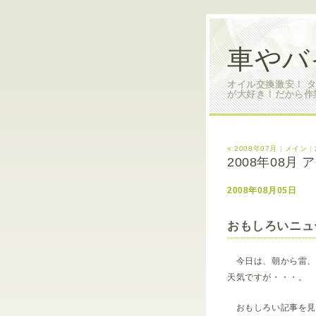
車やバ
オイル交換激安！ 
が大好き！だから作
« 2008年07月
|
メイン
|
2008年08月
2008年08月05日
おもしろいニュ
今日は、朝から雷、
天気ですが・・・。
おもしろい記事を見