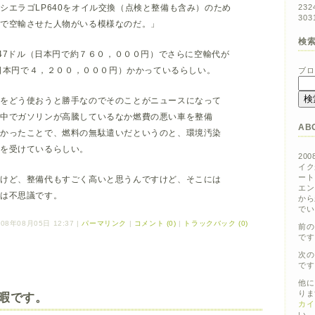
シエラゴLP640をオイル交換（点検と整備も含み）のため
23
2
30
3
まで空輸させた人物がいる模様なのだ。」
検
.47ドル（日本円で約７６０，０００円）でさらに空輸代が
ル（日本円で４，２００，０００円）かかっているらしい。
ブロ
をどう使おうと勝手なのでそのことがニュースになって
界中でガソリンが高騰しているなか燃費の悪い車を整備
AB
つかったことで、燃料の無駄遣いだというのと、環境汚染
判を受けているらしい。
20
イク
ート
けど、整備代もすごく高いと思うんですけど、そこには
エン
私は不思議です。
から
でい
08年08月05日 12:37
|
パーマリンク
|
コメント (0)
|
トラックバック (0)
前の
です
次の
です
他に
りま
暇です。
カイ
い。