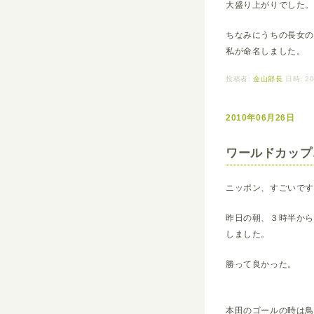
大盛り上がりでした。
ちなみにうちの長女
私が命名しました。
投稿者:
金山部長
日時: 20
2010年06月26日
ワールドカップ
ニッポン、すごいで
昨日の朝、３時半か
しました。
勝って良かった。
本田のゴールの時は