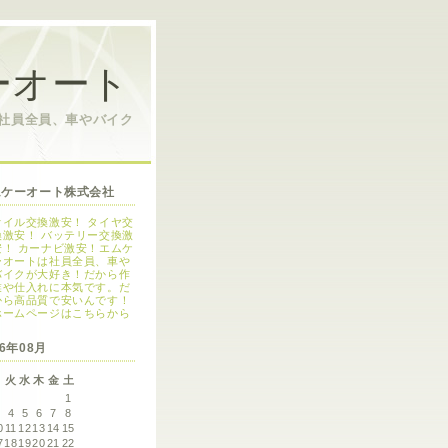
ーオート
は社員全員、車やバイク
ムケーオート株式会社
オイル交換激安！ タイヤ交
換激安！ バッテリー交換激
安！ カーナビ激安！エムケ
ーオートは社員全員、車や
バイクが大好き！だから作
業や仕入れに本気です。だ
から高品質で安いんです！
ホームページはこちらから
26年08月
月
火
水
木
金
土
1
3
4
5
6
7
8
0
11
12
13
14
15
7
18
19
20
21
22