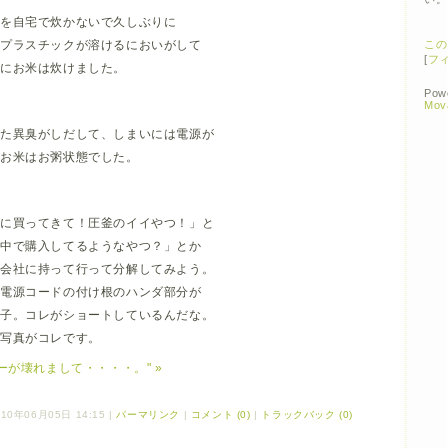
米を自宅で炊かないで久しぶりに
、プラスチックが溶けるにおいがして
この
[
フ
りにお米は炊けました。
Pow
Mov
また異臭がしだして、しまいには電源が
。お米はお粥状態でした。
ぐに買ってきて！圧釜のイイやつ！」と
夢中で購入してるようなやつ？」とか
応会社に持って行って分解してみよう。
と電源コードの付け根のハンダ部分が
様子。コレがショートしているんだな。
の写真がコレです。
ーが壊れまして・・・・。" »
10年06月05日 14:15
|
パーマリンク
|
コメント (0)
|
トラックバック (0)