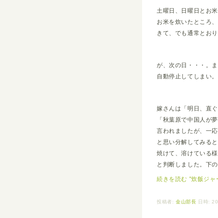
土曜日、日曜日とお
お米を炊いたところ
きて、でも通常とお
が、次の日・・・。
自動停止してしまい
嫁さんは「明日、直
「秋葉原で中国人が
言われましたが、一
と思い分解してみる
焼けて、溶けている
と判断しました。下
続きを読む "炊飯ジャ
投稿者:
金山部長
日時: 20