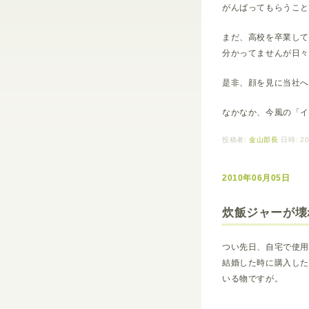
がんばってもらうこ
まだ、高校を卒業し
分かってませんが日
是非、顔を見に当社へ
なかなか、今風の「
投稿者:
金山部長
日時: 20
2010年06月05日
炊飯ジャーが壊
つい先日、自宅で使
結婚した時に購入し
いる物ですが。