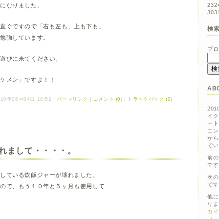
とになりました。
23
2
30
3
て直ぐですので「右も左も、上も下も」
検
々勉強しています。
ブロ
遊びに来てください。
イケメン」ですよ！！
AB
10年06月04日 18:52
|
パーマリンク
|
コメント (0)
|
トラックバック (0)
20
イク
ート
エン
から
でい
れまして・・・・。
前の
です
用している炊飯ジャーが壊れました。
次の
です
たので、もう１０年と５ヶ月も使用して
他に
りま
カイ
い。