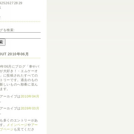
4
25
26
27
28
29
1
索
グを検索:
OUT 2010年06月
10年06月にブログ「車やバ
が大好き！ - エムケーオ
」に投稿されたすべての
トリーです。過去のもの
新しいものへ順番に並ん
ます。
アーカイブは
2010年04月
。
アーカイブは
2026年03月
。
も多くのエントリーがあ
す。
メインページ
や
アー
ブページ
も見てくださ