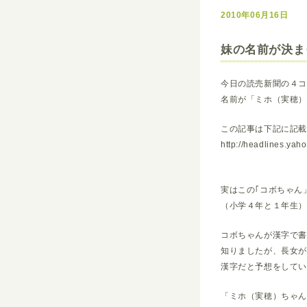
2010年06月16日
妹の名前が決ま
今日の読売新聞の４
名前が「ミホ（実穂
この記事は下記に記
http://headlines.ya
実はこの｢コボちゃん
（小学４年と１年生
コボちゃんが漢字で
知りましたが、長女
漢字だと予想をしてい
「ミホ（実穂）ちゃ