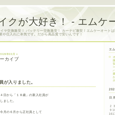
イクが大好き！ - エムケ
タイヤ交換激安！ バッテリー交換激安！ カーナビ激安！エムケーオート
業や仕入れに本気です。だから高品質で安いんです！
エ
2026年03月 »
 アーカイブ
員が入りました。
20
２４日から「１８歳」の新入社員が
日
しました。
2
9
1
、今月の６月から正社員として
16
1