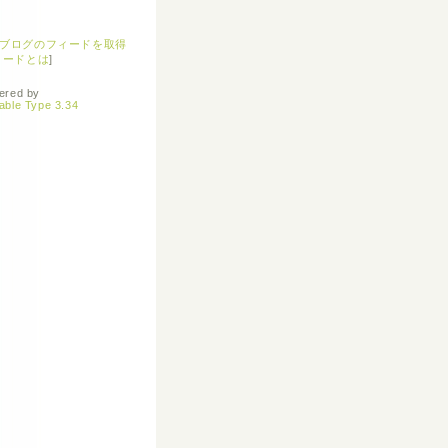
ブログのフィードを取得
ィードとは
]
ered by
able Type 3.34